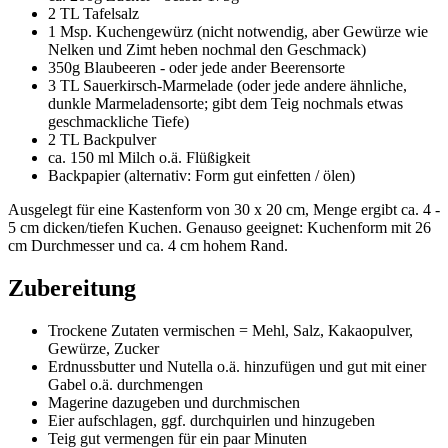
2 TL Tafelsalz
1 Msp. Kuchengewürz (nicht notwendig, aber Gewürze wie
Nelken und Zimt heben nochmal den Geschmack)
350g Blaubeeren - oder jede ander Beerensorte
3 TL Sauerkirsch-Marmelade (oder jede andere ähnliche,
dunkle Marmeladensorte; gibt dem Teig nochmals etwas
geschmackliche Tiefe)
2 TL Backpulver
ca. 150 ml Milch o.ä. Flüßigkeit
Backpapier (alternativ: Form gut einfetten / ölen)
Ausgelegt für eine Kastenform von 30 x 20 cm, Menge ergibt ca. 4 -
5 cm dicken/tiefen Kuchen. Genauso geeignet: Kuchenform mit 26
cm Durchmesser und ca. 4 cm hohem Rand.
Zubereitung
Trockene Zutaten vermischen = Mehl, Salz, Kakaopulver,
Gewürze, Zucker
Erdnussbutter und Nutella o.ä. hinzufügen und gut mit einer
Gabel o.ä. durchmengen
Magerine dazugeben und durchmischen
Eier aufschlagen, ggf. durchquirlen und hinzugeben
Teig gut vermengen für ein paar Minuten