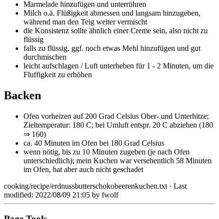
Marmelade hinzufügen und unterrühren
Milch o.ä. Flüßigkeit abmessen und langsam hinzugeben,
während man den Teig weiter vermischt
die Konsistenz sollte ähnlich einer Creme sein, also nicht zu
flüssig
falls zu flüssig, ggf. noch etwas Mehl hinzufügen und gut
durchmischen
leicht aufschlagen / Luft unterheben für 1 - 2 Minuten, um die
Fluffigkeit zu erhöhen
Backen
Ofen vorheizen auf 200 Grad Celsius Ober- und Unterhitze;
Zieltemperatur: 180 C; bei Umluft entspr. 20 C abziehen (180
⇒ 160)
ca. 40 Minuten im Ofen bei 180 Grad Celsius
wenn nötig, bis zu 10 Minuten zugeben (je nach Ofen
unterschiedlich); mein Kuchen war versehentlich 58 Minuten
im Ofen, hat aber auch nicht geschadet
cooking/recipe/erdnussbutterschokobeerenkuchen.txt
· Last
modified: 2022/08/09 21:05 by
fwolf
Page Tools